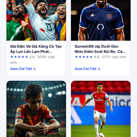
Giá Điện Và Giá Xăng Có Tạo
Sunwin99.vip Dưới Góc
Áp Lực Lên Lạm Phát
Nhìn Kiểm Soát Rủi Ro: Cá
Không?
Cược LMHT Và CS2 Có
★★★★★
4.8 · 3019+ lượt
★★★★★
4.8 · 2171+ lượt xem
Đáng Thử?
xem
Xem Chi Tiết →
Xem Chi Tiết →