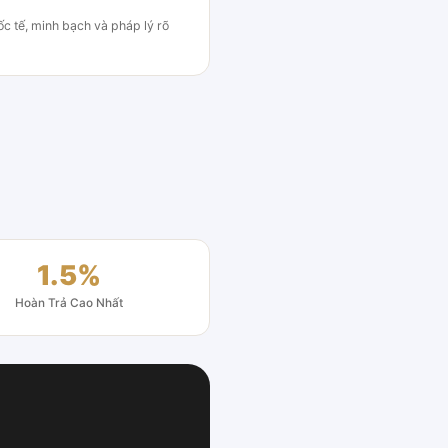
c tế, minh bạch và pháp lý rõ
1.5%
Hoàn Trả Cao Nhất