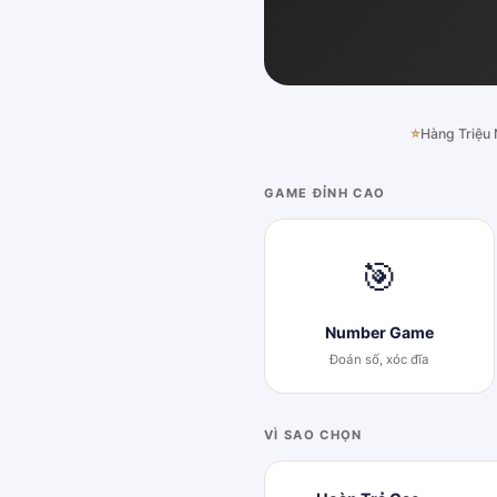
⭐
Hàng Triệu
GAME ĐỈNH CAO
🎯
Number Game
Đoán số, xóc đĩa
VÌ SAO CHỌN