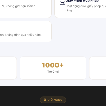
Giấy Phép Hợp Pháp
📜
.5%, không giới hạn số tiền.
Hoạt động dưới giấy phép quố
ràng.
ược khẳng định qua nhiều năm.
1000+
Trò Chơi
🏆 GIỜ VÀNG