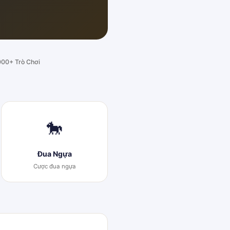
000+ Trò Chơi
🐎
Đua Ngựa
Cược đua ngựa