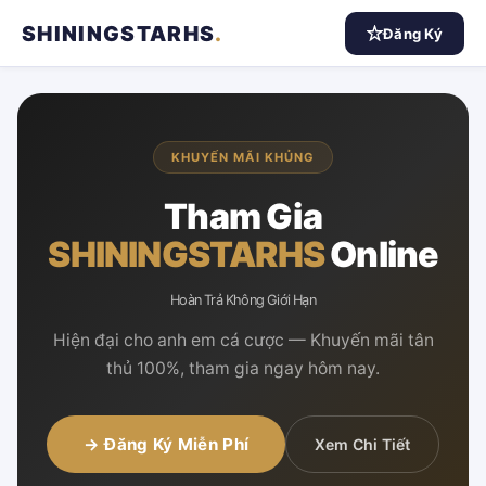
SHININGSTARHS
.
Đăng Ký
KHUYẾN MÃI KHỦNG
Tham Gia
SHININGSTARHS
Online
Hoàn Trả Không Giới Hạn
Hiện đại cho anh em cá cược — Khuyến mãi tân
thủ 100%, tham gia ngay hôm nay.
→ Đăng Ký Miễn Phí
Xem Chi Tiết