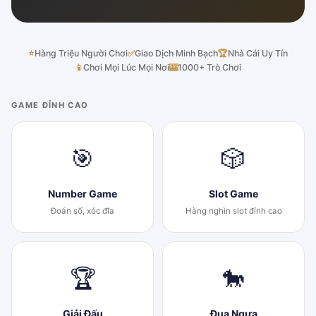
⭐
Hàng Triệu Người Chơi
✅
Giao Dịch Minh Bạch
🏆
Nhà Cái Uy Tín
📱
Chơi Mọi Lúc Mọi Nơi
🎰
1000+ Trò Chơi
GAME ĐỈNH CAO
🎯
🎲
Number Game
Slot Game
Đoán số, xóc đĩa
Hàng nghìn slot đỉnh cao
🏆
🐎
Giải Đấu
Đua Ngựa