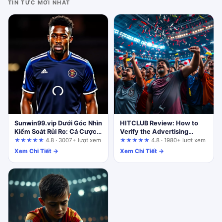
TIN TỨC MỚI NHẤT
Sunwin99.vip Dưới Góc Nhìn
HITCLUB Review: How to
Kiểm Soát Rủi Ro: Cá Cược
Verify the Advertising
LMHT Và CS2 Có Đáng
Claims Before You Play
★★★★★
4.8 · 3007+ lượt xem
★★★★★
4.8 · 1980+ lượt xem
Thử?
Xem Chi Tiết →
Xem Chi Tiết →