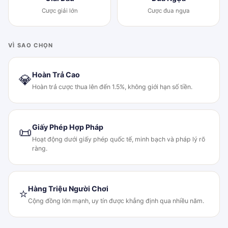
Cược giải lớn
Cược đua ngựa
VÌ SAO CHỌN
Hoàn Trả Cao
💎
Hoàn trả cược thua lên đến 1.5%, không giới hạn số tiền.
Giấy Phép Hợp Pháp
📜
Hoạt động dưới giấy phép quốc tế, minh bạch và pháp lý rõ
ràng.
Hàng Triệu Người Chơi
⭐
Cộng đồng lớn mạnh, uy tín được khẳng định qua nhiều năm.