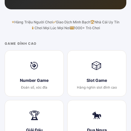
⭐
Hàng Triệu Người Chơi
✅
Giao Dịch Minh Bạch
🏆
Nhà Cái Uy Tín
📱
Chơi Mọi Lúc Mọi Nơi
🎰
1000+ Trò Chơi
GAME ĐỈNH CAO
🎯
🎲
Number Game
Slot Game
Đoán số, xóc đĩa
Hàng nghìn slot đỉnh cao
🏆
🐎
Giải Đấu
Đua Ngựa