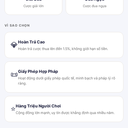
Cược giải lớn
Cược đua ngựa
VÌ SAO CHỌN
Hoàn Trả Cao
💎
Hoàn trả cược thua lên đến 1.5%, không giới hạn số tiền.
Giấy Phép Hợp Pháp
📜
Hoạt động dưới giấy phép quốc tế, minh bạch và pháp lý rõ
ràng.
Hàng Triệu Người Chơi
⭐
Cộng đồng lớn mạnh, uy tín được khẳng định qua nhiều năm.