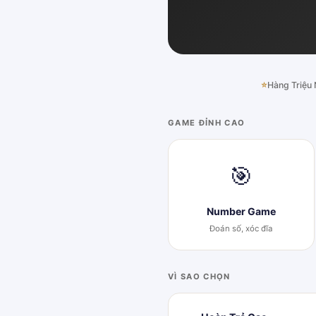
⭐
Hàng Triệu
GAME ĐỈNH CAO
🎯
Number Game
Đoán số, xóc đĩa
VÌ SAO CHỌN