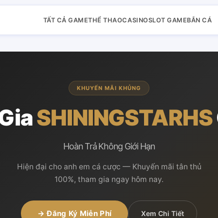
TẤT CẢ GAME
THỂ THAO
CASINO
SLOT GAME
BẮN CÁ
KHUYẾN MÃI KHỦNG
Gia
SHININGSTARHS
Hoàn Trả Không Giới Hạn
Hiện đại cho anh em cá cược — Khuyến mãi tân thủ
100%, tham gia ngay hôm nay.
→ Đăng Ký Miễn Phí
Xem Chi Tiết