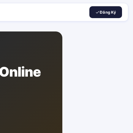
Đăng Ký
Online