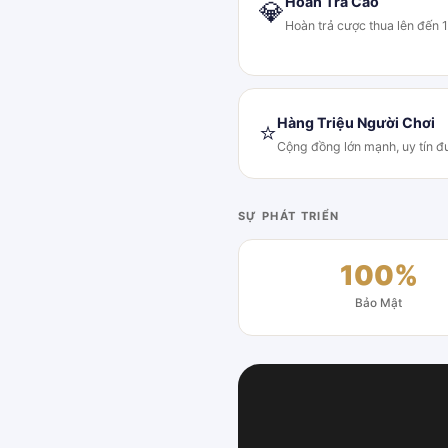
Hoàn Trả Cao
💎
Hoàn trả cược thua lên đến 1
Hàng Triệu Người Chơi
⭐
Cộng đồng lớn mạnh, uy tín đ
SỰ PHÁT TRIỂN
100%
Bảo Mật