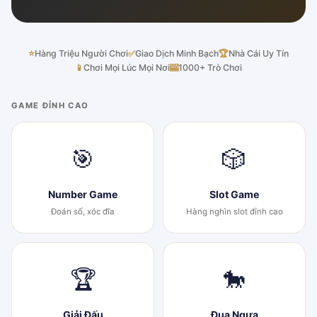
⭐
Hàng Triệu Người Chơi
✅
Giao Dịch Minh Bạch
🏆
Nhà Cái Uy Tín
📱
Chơi Mọi Lúc Mọi Nơi
🎰
1000+ Trò Chơi
GAME ĐỈNH CAO
🎯
🎲
Number Game
Slot Game
Đoán số, xóc đĩa
Hàng nghìn slot đỉnh cao
🏆
🐎
Giải Đấu
Đua Ngựa