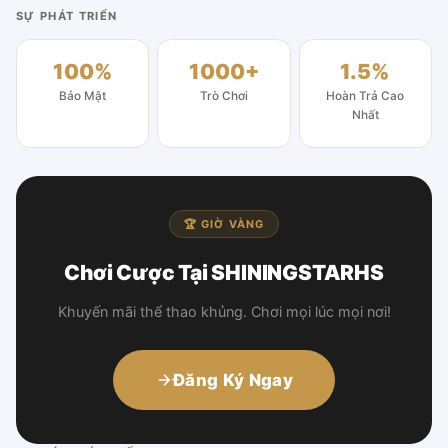
SỰ PHÁT TRIỂN
100%
1000+
1.5%
Bảo Mật
Trò Chơi
Hoàn Trả Cao
Nhất
🏆 GIỜ VÀNG
Chơi Cược Tại SHININGSTARHS
Khuyến mãi thể thao khủng. Chơi mọi lúc mọi nơi!
Đăng Ký Ngay