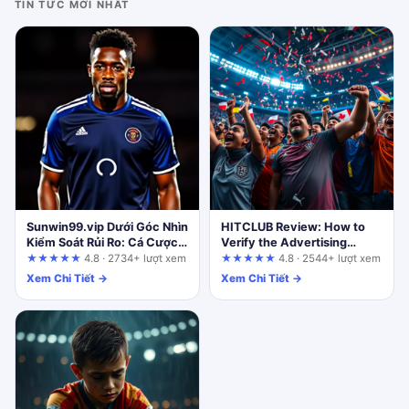
TIN TỨC MỚI NHẤT
Sunwin99.vip Dưới Góc Nhìn
HITCLUB Review: How to
Kiểm Soát Rủi Ro: Cá Cược
Verify the Advertising
LMHT Và CS2 Có Đáng
Claims Before You Play
★★★★★
4.8 · 2734+ lượt xem
★★★★★
4.8 · 2544+ lượt xem
Thử?
Xem Chi Tiết →
Xem Chi Tiết →