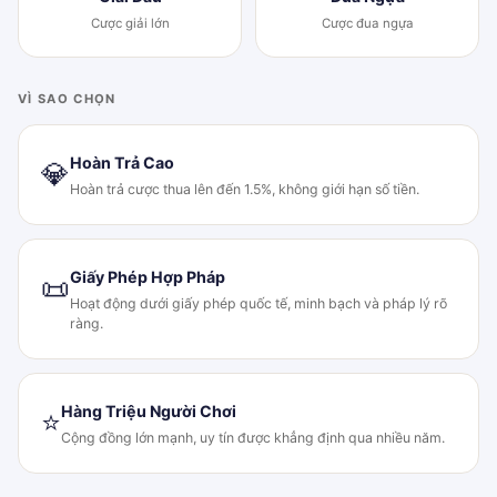
Cược giải lớn
Cược đua ngựa
VÌ SAO CHỌN
Hoàn Trả Cao
💎
Hoàn trả cược thua lên đến 1.5%, không giới hạn số tiền.
Giấy Phép Hợp Pháp
📜
Hoạt động dưới giấy phép quốc tế, minh bạch và pháp lý rõ
ràng.
Hàng Triệu Người Chơi
⭐
Cộng đồng lớn mạnh, uy tín được khẳng định qua nhiều năm.